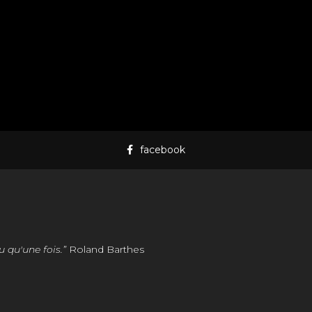
facebook
u qu'une fois.”
Roland Barthes