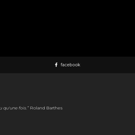
facebook
u qu'une fois.”
Roland Barthes