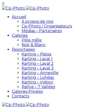
Accueil
A propos de moi
Cp-Photo / Organisateurs
Médias – Partenaires
Galeries
Pèle mêle
Noir & Blanc
Reportages
Karting – Pistes
Karting – Laval 1
Karting – Laval 2
Karting – Laval 3
Karting – Anneville
Karting – Lohéac
Karting – Indoor
Rallye – 7 Vallées
Galeries Privées
Contacts