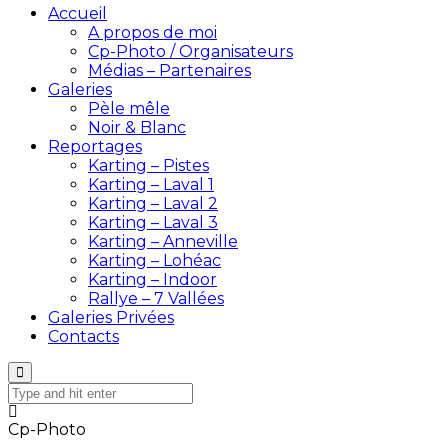
Accueil
A propos de moi
Cp-Photo / Organisateurs
Médias – Partenaires
Galeries
Pèle mêle
Noir & Blanc
Reportages
Karting – Pistes
Karting – Laval 1
Karting – Laval 2
Karting – Laval 3
Karting – Anneville
Karting – Lohéac
Karting – Indoor
Rallye – 7 Vallées
Galeries Privées
Contacts
Cp-Photo