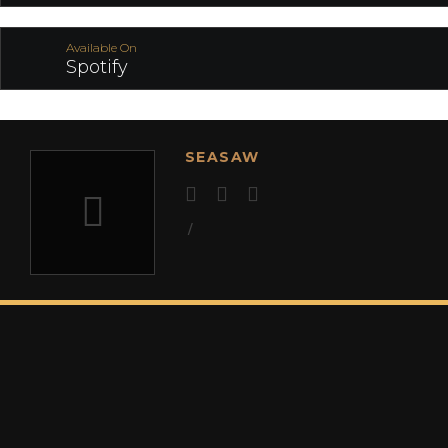
Available On
Spotify
SEASAW
/