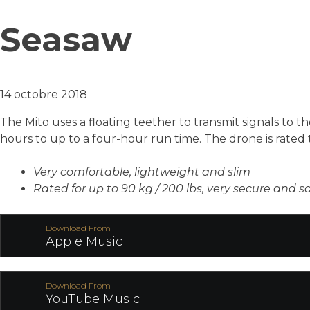
Seasaw
14 octobre 2018
The Mito uses a floating teether to transmit signals to t
hours to up to a four-hour run time. The drone is rated t
Very comfortable, lightweight and slim
Rated for up to 90 kg / 200 lbs, very secure and s
Download From
Apple Music
Download From
YouTube Music