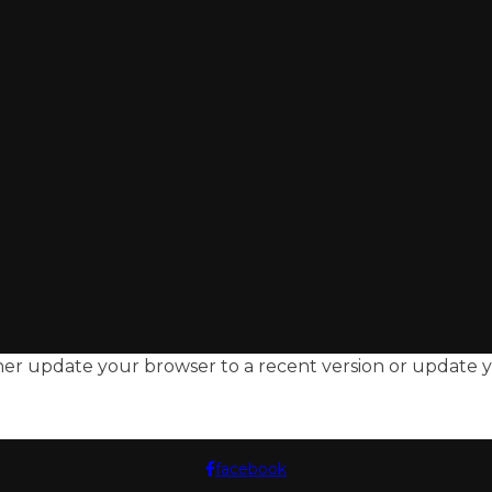
ther update your browser to a recent version or update
facebook